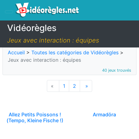
Vidéorègles
Jeux avec interaction : équipes
Accueil
>
Toutes les catégories de Vidéorègles
>
Jeux avec interaction : équipes
40 jeux trouvés
«
1
2
»
Allez Petits Poissons !
Armadöra
(Tempo, Kleine Fische !)