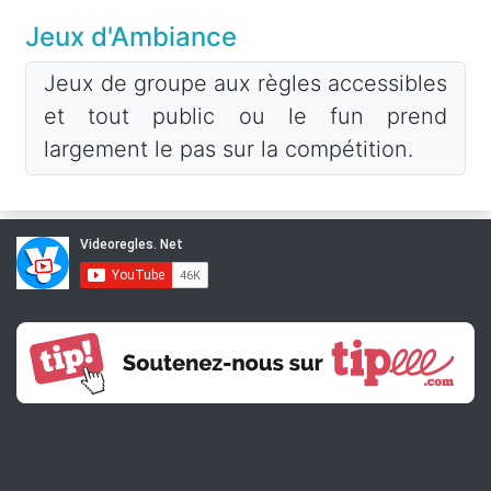
Jeux d'Ambiance
Jeux de groupe aux règles accessibles
et tout public ou le fun prend
largement le pas sur la compétition.