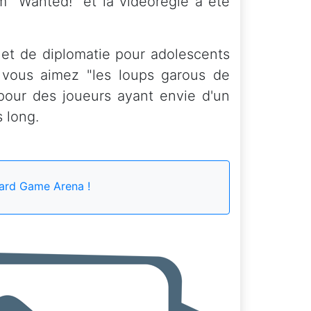
m "Wanted!" et la vidéorègle à été
 et de diplomatie pour adolescents
i vous aimez "les loups garous de
 pour des joueurs ayant envie d'un
s long.
ard Game Arena !