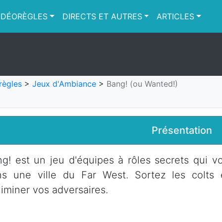
IDÉORÈGLES
DIRECTS ET AUTRES
ARTICLES
règles
>
Jeux d'Ambiance
>
Bang! (ou Wanted!)
Présentation
g! est un jeu d'équipes à rôles secrets qui v
ns une ville du Far West. Sortez les colts 
liminer vos adversaires.