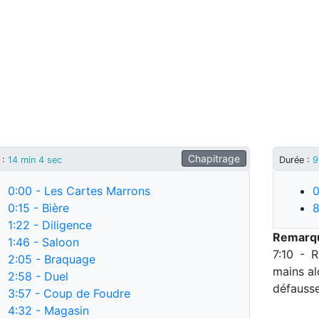
Chapitrage
 :
14 min 4 sec
Durée :
9
0:00
- Les Cartes Marrons
0
0:15
- Bière
8
1:22
- Diligence
Remarqu
1:46
- Saloon
7:10 - 
2:05
- Braquage
mains alo
2:58
- Duel
défausse
3:57
- Coup de Foudre
4:32
- Magasin