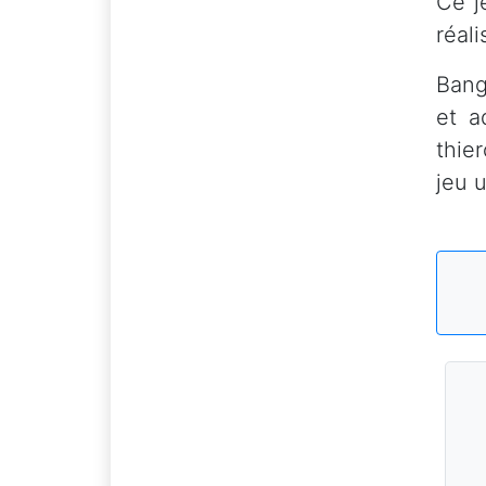
Ce j
réali
Bang
et a
thie
jeu 