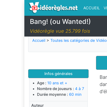
ACCUEIL
V
Bang! (ou Wanted!)
Vidéorègle vue 25.799 fois
Accueil
>
Toutes les catégories de Vidéo
Infos générales
Ban
Age :
10 ans et +
da
Nombre de joueurs :
4 à 7
d'é
Durée moyenne :
60 min
Auteur