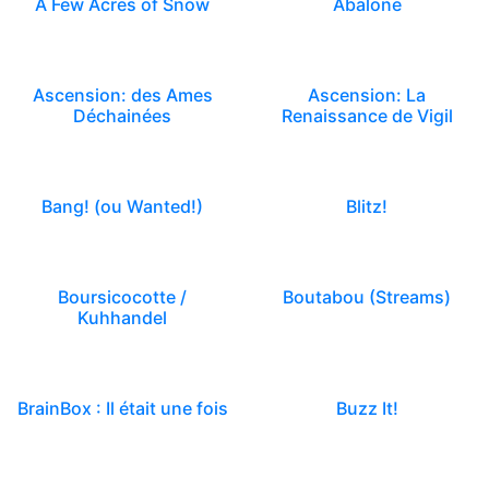
A Few Acres of Snow
Abalone
Ascension: des Ames
Ascension: La
Déchainées
Renaissance de Vigil
Bang! (ou Wanted!)
Blitz!
Boursicocotte /
Boutabou (Streams)
Kuhhandel
BrainBox : Il était une fois
Buzz It!