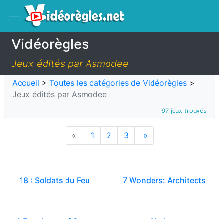
Vidéorègles
Jeux édités par Asmodee
Accueil
>
Toutes les catégories de Vidéorègles
>
Jeux édités par Asmodee
67 jeux trouvés
«
1
2
3
»
18 : Soldats du Feu
7 Wonders: Architects