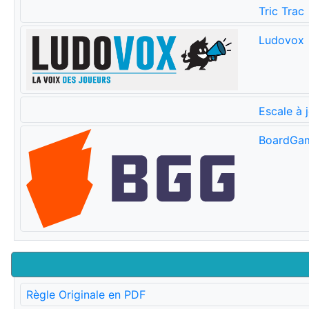
Tric Trac
Ludovox
Escale à 
BoardGa
Règle Originale en PDF