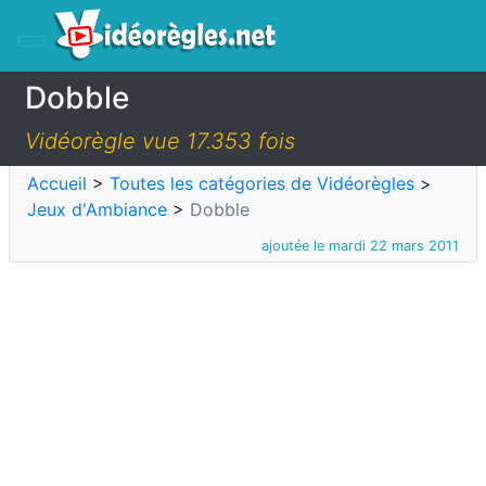
Dobble
Vidéorègle vue 17.353 fois
Accueil
>
Toutes les catégories de Vidéorègles
>
Jeux d'Ambiance
>
Dobble
ajoutée le mardi 22 mars 2011