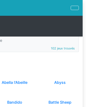
ée
102 jeux trouvés
Abella l'Abeille
Abyss
Bandido
Battle Sheep