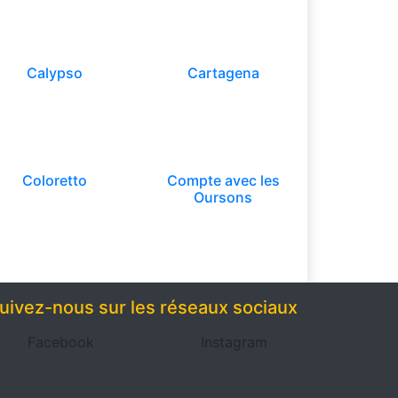
Calypso
Cartagena
Coloretto
Compte avec les
Oursons
uivez-nous sur les réseaux sociaux
Facebook
Instagram