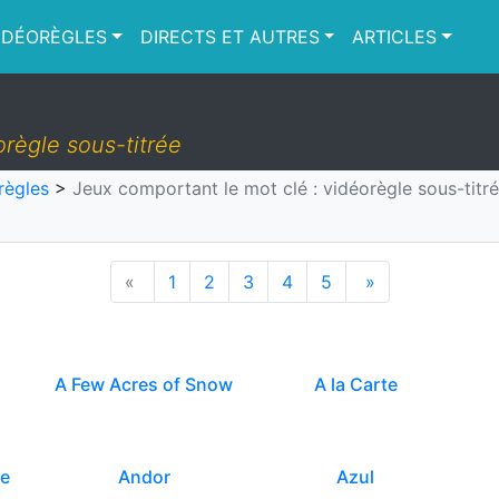
IDÉORÈGLES
DIRECTS ET AUTRES
ARTICLES
orègle sous-titrée
règles
>
Jeux comportant le mot clé : vidéorègle sous-titr
«
1
2
3
4
5
»
A Few Acres of Snow
A la Carte
pe
Andor
Azul