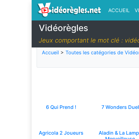
ACCUEIL
V
Vidéorègles
Jeux comportant le mot clé : vidé
Accueil
>
Toutes les catégories de Vidéo
6 Qui Prend !
7 Wonders Duel
Agricola 2 Joueurs
Aladin & La Lam
Merveilleuse