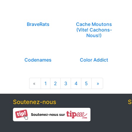
BraveRats
Cache Moutons
(Vite! Cachons-
Nous!)
Codenames
Color Addict
«
1
2
3
4
5
»
Soutenez-nous
S