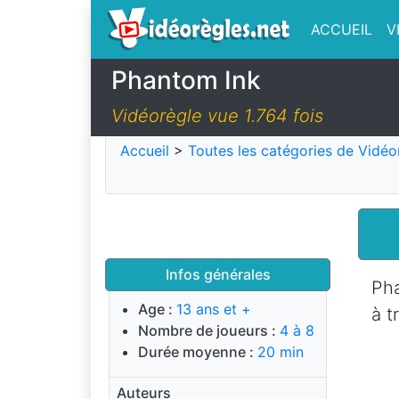
ACCUEIL
V
Phantom Ink
Vidéorègle vue 1.764 fois
Accueil
>
Toutes les catégories de Vidéo
Infos générales
Pha
Age :
13 ans et +
à t
Nombre de joueurs :
4 à 8
Durée moyenne :
20 min
Auteurs