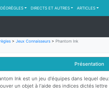
IDÉORÈGLES
DIRECTS ET AUTRES
ARTICLES
règles
>
Jeux Connaisseurs
>
Phantom Ink
Présentation
ntom Ink est un jeu d'équipes dans lequel d
rouver un objet à l'aide des indices dictés lettre 