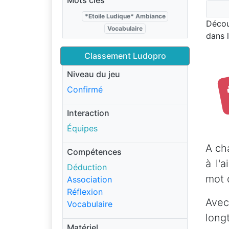
Mots clés
*Etoile Ludique* Ambiance
Décou
Vocabulaire
dans l
Classement Ludopro
Niveau du jeu
Confirmé
Interaction
Équipes
A ch
Compétences
à l'
Déduction
mot q
Association
Réflexion
Avec
Vocabulaire
long
Matériel