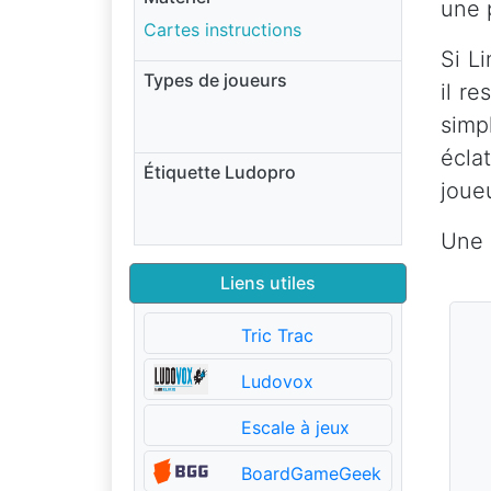
une 
Cartes instructions
Si L
Types de joueurs
il r
simp
écla
Étiquette Ludopro
joue
Une 
Liens utiles
Tric Trac
Ludovox
Escale à jeux
BoardGameGeek