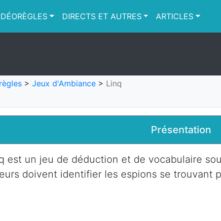
IDÉORÈGLES
DIRECTS ET AUTRES
ARTICLES
règles
>
Jeux d'Ambiance
>
Linq
Présentation
q est un jeu de déduction et de vocabulaire sou
eurs doivent identifier les espions se trouvant 