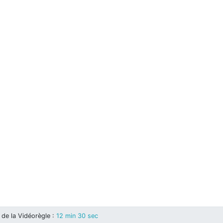
de la Vidéorègle
:
12 min 30 sec