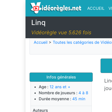
ACCUEIL
V
Linq
Vidéorègle vue 5.626 fois
Accueil
>
Toutes les catégories de Vidéo
Infos générales
Lin
Age :
12 ans et +
jou
Nombre de joueurs :
4 à 8
Durée moyenne :
45 min
Auteurs