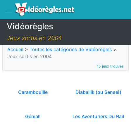
Vidéorègles
Jeux sortis en 2004
Accueil
>
Toutes les catégories de Vidéorègles
>
Jeux sortis en 2004
15 jeux trouvés
Carambouille
Diaballik (ou Sensei)
Génial!
Les Aventuriers Du Rail