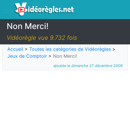
Non Merci!
Vidéorègle vue 9.732 fois
Accueil
>
Toutes les catégories de Vidéorègles
>
Jeux de Comptoir
>
Non Merci!
ajoutée le dimanche 27 décembre 2009