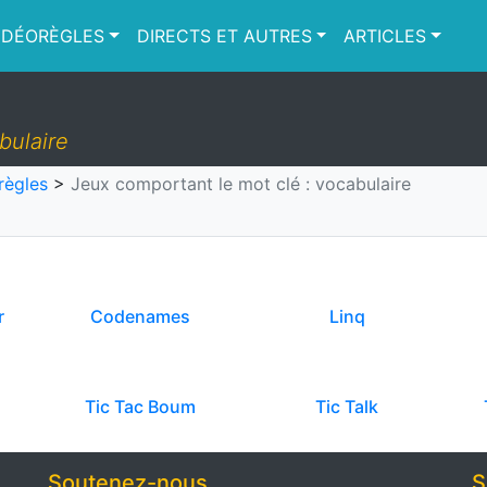
IDÉORÈGLES
DIRECTS ET AUTRES
ARTICLES
bulaire
règles
>
Jeux comportant le mot clé : vocabulaire
r
Codenames
Linq
Tic Tac Boum
Tic Talk
Soutenez-nous
S