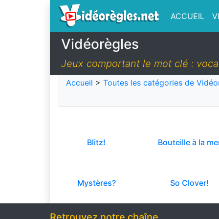
ACCUEIL
V
Vidéorègles
Jeux comportant le mot clé : voca
Accueil
>
Toutes les catégories de Vidéo
Blitz!
Bouteille à la me
Mystères?
So Clover!
Retrouvez notre chaîne