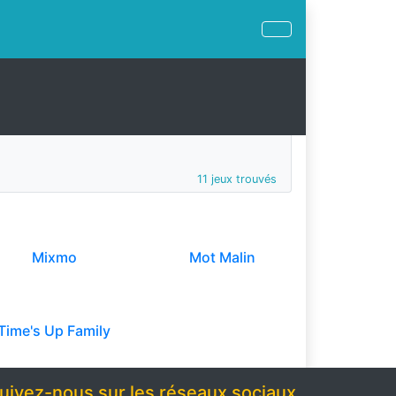
11 jeux trouvés
Mixmo
Mot Malin
Time's Up Family
uivez-nous sur les réseaux sociaux