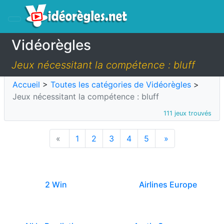
Vidéorègles
Jeux nécessitant la compétence : bluff
Accueil
>
Toutes les catégories de Vidéorègles
>
Jeux nécessitant la compétence : bluff
111 jeux trouvés
«
1
2
3
4
5
»
2 Win
Airlines Europe