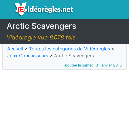
Arctic Scavengers
Vidéorègle vue 8.078 fois
Accueil
>
Toutes les catégories de Vidéorègles
>
Jeux Connaisseurs
>
Arctic Scavengers
ajoutée le samedi 31 janvier 2015