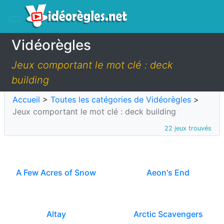
Vidéorègles
Jeux comportant le mot clé : deck
building
Accueil
>
Toutes les catégories de Vidéorègles
>
Jeux comportant le mot clé : deck building
22 jeux trouvés
A Few Acres of Snow
Aeon's End
Altay
Arctic Scavengers