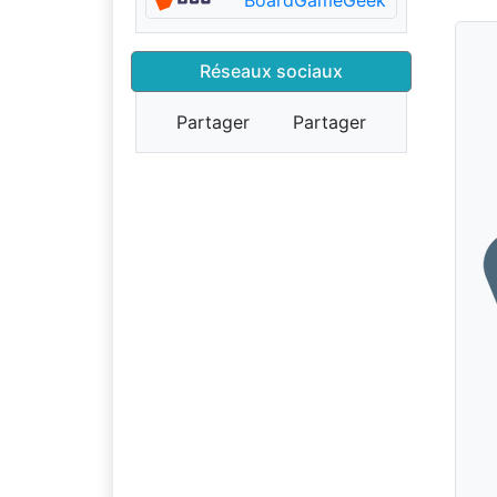
BoardGameGeek
Réseaux sociaux
Partager
Partager