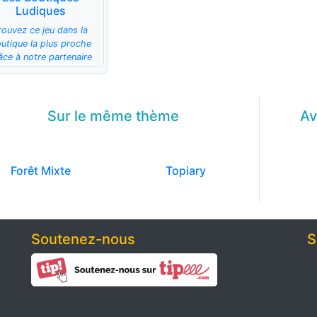
Ludiques
rouvez ce jeu dans la
utique la plus proche
âce à notre partenaire
Sur le même
thème
Av
Forêt Mixte
Topiary
Soutenez-nous
S