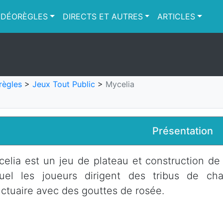
IDÉORÈGLES
DIRECTS ET AUTRES
ARTICLES
règles
>
Jeux Tout Public
>
Mycelia
Présentation
elia est un jeu de plateau et construction de
quel les joueurs dirigent des tribus de c
ctuaire avec des gouttes de rosée.