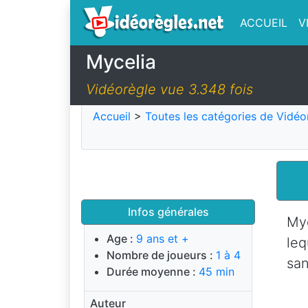
ACCUEIL
V
Mycelia
Vidéorègle vue 3.348 fois
Accueil
>
Toutes les catégories de Vidéo
Infos générales
Myc
Age :
9 ans et +
le
Nombre de joueurs :
1 à 4
san
Durée moyenne :
45 min
Auteur