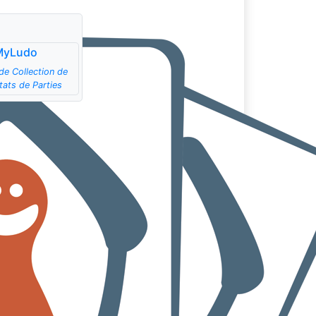
MyLudo
de Collection de
tats de Parties