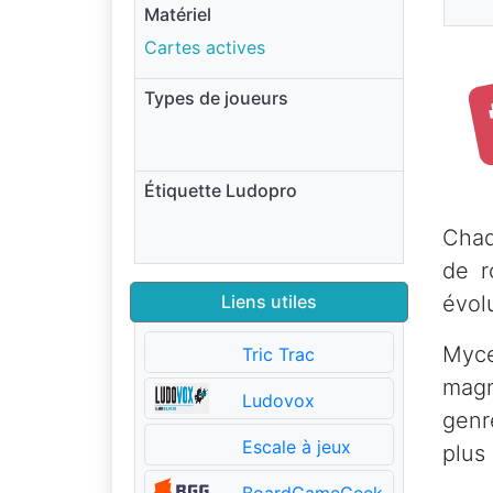
Matériel
Cartes actives
Types de joueurs
Étiquette Ludopro
Chaq
de r
Liens utiles
évolu
Myce
Tric Trac
magn
Ludovox
genr
Escale à jeux
plus 