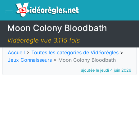
Moon Colony Bloodbath
Vidéorègle vue 3.115 fois
Accueil
>
Toutes les catégories de Vidéorègles
>
Jeux Connaisseurs
>
Moon Colony Bloodbath
ajoutée le jeudi 4 juin 2026