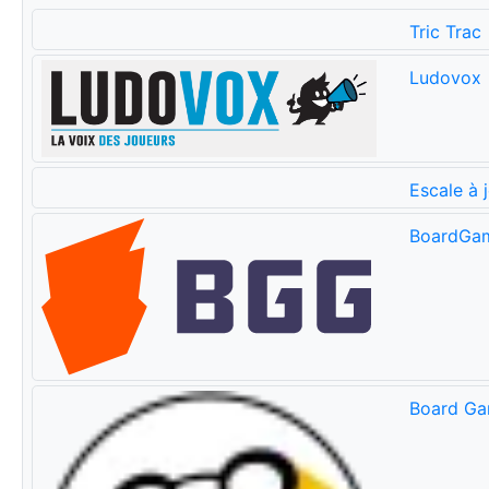
Tric Trac
Ludovox
Escale à 
BoardGa
Board Ga