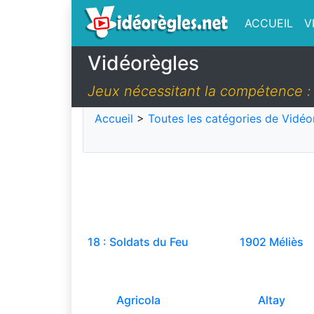
ACCUEIL
V
Vidéorègles
Jeux nécessitant la compétence : 
Accueil
>
Toutes les catégories de Vidéo
18 : Soldats du Feu
1902 Méliès
Agricola
Altay