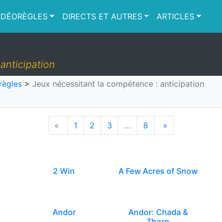
IDÉORÈGLES
DIRECTS ET AUTRES
ARTICLES
anticipation
règles
>
Jeux nécessitant la compétence : anticipation
«
1
2
3
…
8
»
2 Win
A Few Acres of Snow
Andor
Andor: Chada &
Thorn