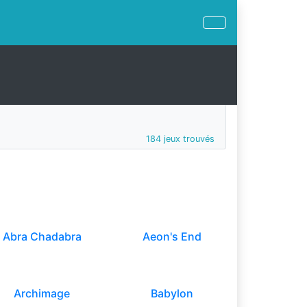
184 jeux trouvés
Abra Chadabra
Aeon's End
Archimage
Babylon