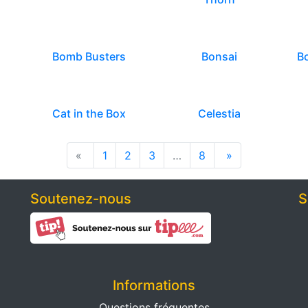
Bomb Busters
Bonsai
B
Cat in the Box
Celestia
«
1
2
3
…
8
»
Soutenez-nous
S
Informations
Questions fréquentes