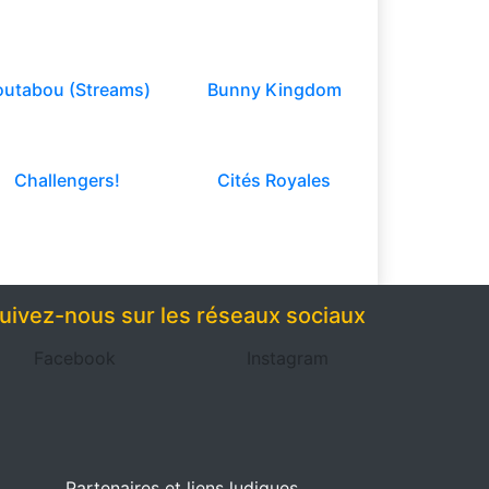
outabou (Streams)
Bunny Kingdom
Challengers!
Cités Royales
uivez-nous sur les réseaux sociaux
Facebook
Instagram
Partenaires et liens ludiques