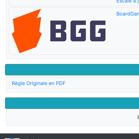
Escale à 
BoardGa
Règle Originale en PDF