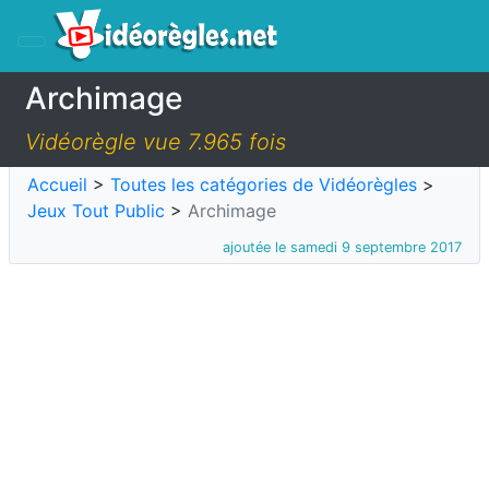
Archimage
Vidéorègle vue 7.965 fois
Accueil
>
Toutes les catégories de Vidéorègles
>
Jeux Tout Public
>
Archimage
ajoutée le samedi 9 septembre 2017