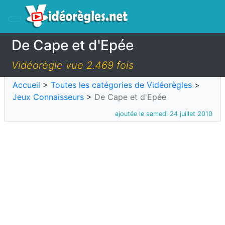
De Cape et d'Epée
Vidéorègle vue 2.469 fois
Accueil
>
Toutes les catégories de Vidéorègles
>
Jeux Connaisseurs
>
De Cape et d'Epée
ajoutée le samedi 24 juillet 2010