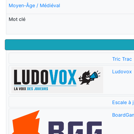
Moyen-Âge / Médiéval
Mot clé
Tric Trac
Ludovox
Escale à 
BoardGa