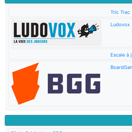
Tric Trac
Ludovox
Escale à 
BoardGa