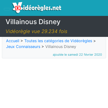
Villainous Disney
Vidéorègle vue 29.234 fois
Accueil
>
Toutes les catégories de Vidéorègles
>
Jeux Connaisseurs
>
Villainous Disney
ajoutée le samedi 22 février 2020