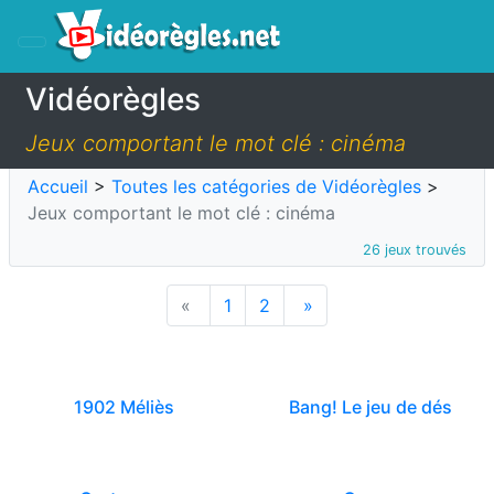
Vidéorègles
Jeux comportant le mot clé : cinéma
Accueil
>
Toutes les catégories de Vidéorègles
>
Jeux comportant le mot clé : cinéma
26 jeux trouvés
«
1
2
»
1902 Méliès
Bang! Le jeu de dés