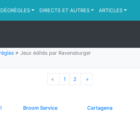
IDÉORÈGLES
DIRECTS ET AUTRES
ARTICLES
règles
>
Jeux édités par Ravensburger
«
1
2
»
!
Broom Service
Cartagena