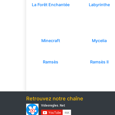
La Forêt Enchantée
Labyrinthe
Minecraft
Mycelia
Ramsès
Ramsès II
Retrouvez notre chaîne