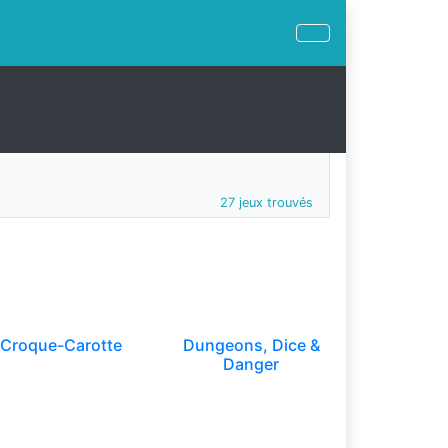
27 jeux trouvés
Croque-Carotte
Dungeons, Dice &
Danger