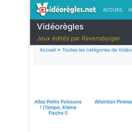
ACCUEIL
V
Vidéorègles
Jeux édités par Ravensburger
Accueil
>
Toutes les catégories de Vidéo
Allez Petits Poissons
Attention Pirates
! (Tempo, Kleine
Fische !)