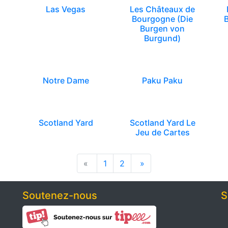
Las Vegas
Les Châteaux de
Bourgogne (Die
Burgen von
Burgund)
Notre Dame
Paku Paku
Scotland Yard
Scotland Yard Le
Jeu de Cartes
«
1
2
»
Soutenez-nous
S