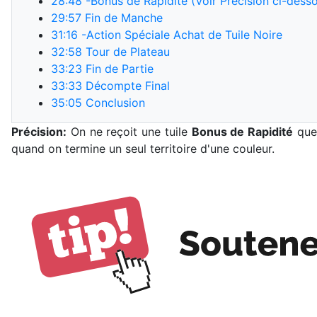
28:48
-Bonus de Rapidité (Voir Précision ci-dess
29:57
Fin de Manche
31:16
-Action Spéciale Achat de Tuile Noire
32:58
Tour de Plateau
33:23
Fin de Partie
33:33
Décompte Final
35:05
Conclusion
Précision:
On ne reçoit une tuile
Bonus de Rapidité
que 
quand on termine un seul territoire d'une couleur.