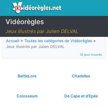
Vidéorègles
Jeux illustrés par Julien DELVAL
Accueil
>
Toutes les catégories de Vidéorègles
>
Jeux illustrés par Julien DELVAL
18 jeux trouvés
BattleLore
Citadelles
Colosseum
De Cape et d'Epée