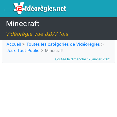
Minecraft
Vidéorègle vue 8.877 fois
Accueil
>
Toutes les catégories de Vidéorègles
>
Jeux Tout Public
>
Minecraft
ajoutée le dimanche 17 janvier 2021