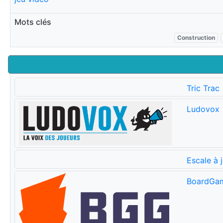
Mots clés
Construction
Tric Trac
Ludovox
Escale à 
BoardGa