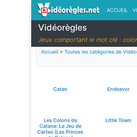
ACCUEIL
V
Vidéorègles
Jeux comportant le mot clé : colo
Accueil
>
Toutes les catégories de Vidéo
Catan
Endeavor
Les Colons de
Little Town
Catane: Le Jeu de
Cartes (Les Princes