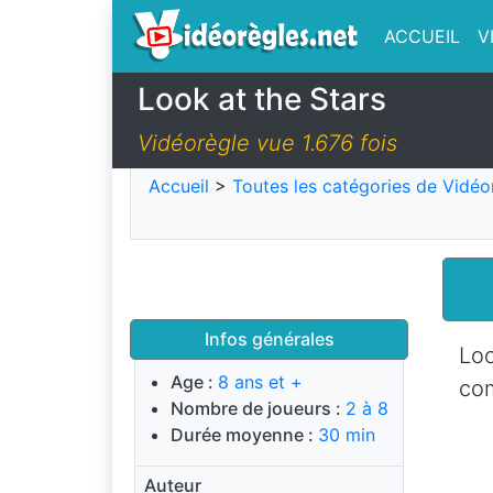
ACCUEIL
V
Look at the Stars
Vidéorègle vue 1.676 fois
Accueil
>
Toutes les catégories de Vidéo
Infos générales
Loo
Age :
8 ans et +
com
Nombre de joueurs :
2 à 8
Durée moyenne :
30 min
Auteur