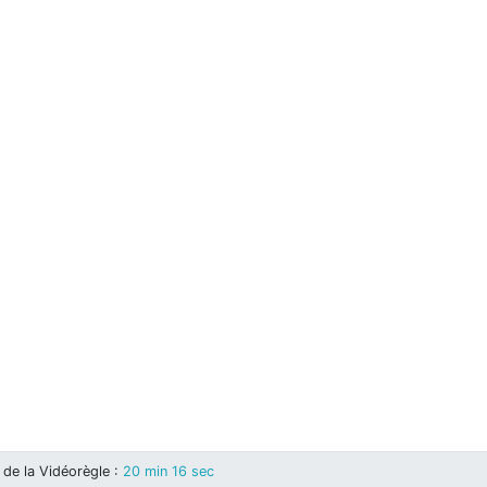
de la Vidéorègle
:
20 min 16 sec