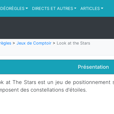
IDÉORÈGLES
DIRECTS ET AUTRES
ARTICLES
règles
>
Jeux de Comptoir
>
Look at the Stars
Présentation
k at The Stars est un jeu de positionnement s
posent des constellations d'étoiles.