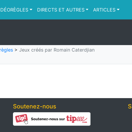
IDÉORÈGLES
DIRECTS ET AUTRES
ARTICLES
règles
>
Jeux créés par Romain Caterdjian
Soutenez-nous
S