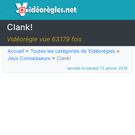
Clank!
Vidéorègle vue 63.179 fois
Accueil
>
Toutes les catégories de Vidéorègles
>
Jeux Connaisseurs
>
Clank!
ajoutée le samedi 13 janvier 2018