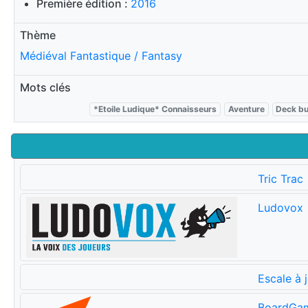
Première édition :
2016
Thème
Médiéval Fantastique / Fantasy
Mots clés
*Etoile Ludique* Connaisseurs
Aventure
Deck bu
Tric Trac
Ludovox
Escale à 
BoardGa