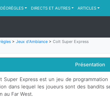
IDÉORÈGLES
DIRECTS ET AUTRES
ARTICLES
règles
>
Jeux d'Ambiance
>
Colt Super Express
Présentation
t Super Express est un jeu de programmation e
ion dans lequel les joueurs sont des bandits 
in au Far West.