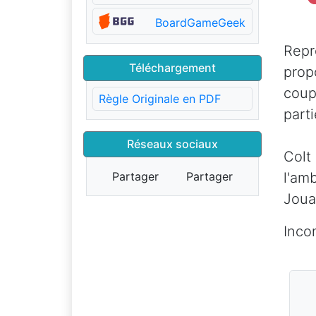
BoardGameGeek
Repr
Téléchargement
prop
coup
Règle Originale en PDF
parti
Réseaux sociaux
Colt
Partager
Partager
l'am
Jouab
Inco