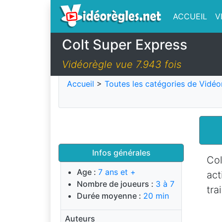
ACCUEIL
V
Colt Super Express
Vidéorègle vue 7.943 fois
Accueil
>
Toutes les catégories de Vidéo
Infos générales
Col
Age :
7 ans et +
act
Nombre de joueurs :
3 à 7
tra
Durée moyenne :
20 min
Auteurs