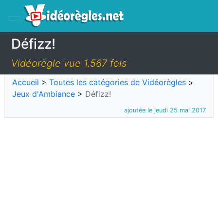
Défizz!
Vidéorègle vue 1.567 fois
Accueil
>
Toutes les catégories de Vidéorègles
>
Jeux d'Ambiance
>
Défizz!
ajoutée le jeudi 25 mai 2017