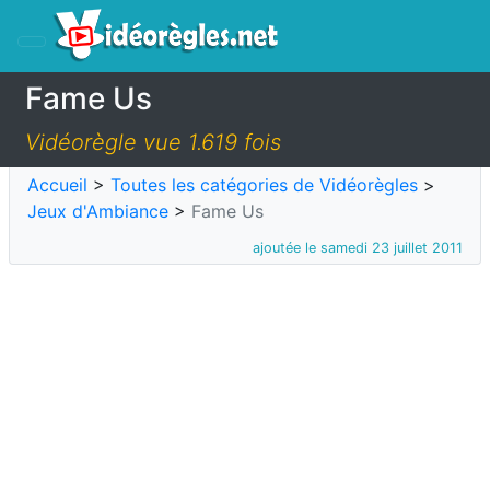
Fame Us
Vidéorègle vue 1.619 fois
Accueil
>
Toutes les catégories de Vidéorègles
>
Jeux d'Ambiance
>
Fame Us
ajoutée le samedi 23 juillet 2011