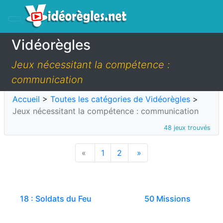
Vidéorègles
Jeux nécessitant la compétence :
communication
Accueil
>
Toutes les catégories de Vidéorègles
>
Jeux nécessitant la compétence : communication
48 jeux trouvés
«
1
2
»
18 : Soldats du Feu
50 Missions