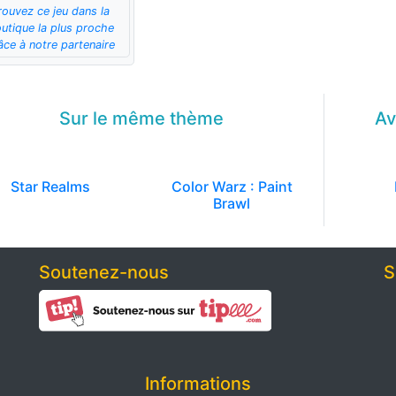
rouvez ce jeu dans la
utique la plus proche
âce à notre partenaire
Sur le même
thème
Av
Star Realms
Color Warz : Paint
Brawl
Soutenez-nous
S
Informations