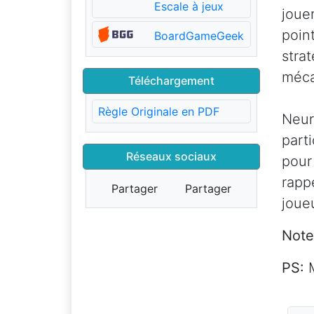
Escale à jeux
joue
poin
BoardGameGeek
stra
méca
Téléchargement
Règle Originale en PDF
Neu
part
Réseaux sociaux
pour
rapp
Partager
Partager
joue
Note
PS:
M