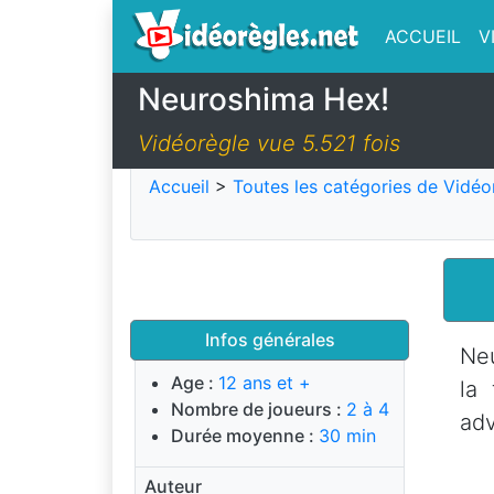
ACCUEIL
V
Neuroshima Hex!
Vidéorègle vue 5.521 fois
Accueil
>
Toutes les catégories de Vidéo
Infos générales
Neu
Age :
12 ans et +
la
Nombre de joueurs :
2 à 4
adv
Durée moyenne :
30 min
Auteur