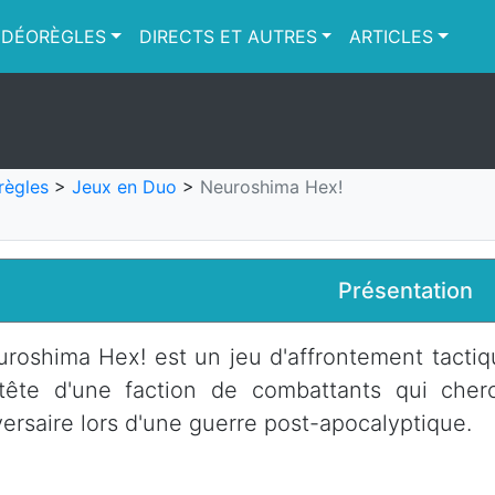
IDÉORÈGLES
DIRECTS ET AUTRES
ARTICLES
règles
>
Jeux en Duo
>
Neuroshima Hex!
Présentation
roshima Hex! est un jeu d'affrontement tactiq
 tête d'une faction de combattants qui cher
ersaire lors d'une guerre post-apocalyptique.