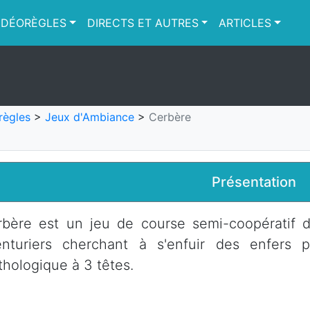
IDÉORÈGLES
DIRECTS ET AUTRES
ARTICLES
règles
>
Jeux d'Ambiance
>
Cerbère
Présentation
bère est un jeu de course semi-coopératif d
enturiers cherchant à s'enfuir des enfers p
hologique à 3 têtes.