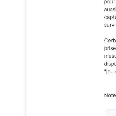
pour
auss
capt
survi
Cerb
pris
mesu
disp
"jeu 
Note