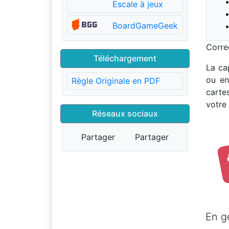
Escale à jeux
BoardGameGeek
Correc
Téléchargement
La ca
ou en
Règle Originale en PDF
carte
votre 
Réseaux sociaux
Partager
Partager
En g