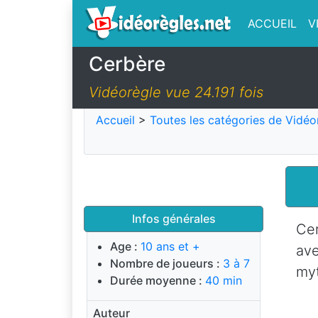
ACCUEIL
V
Cerbère
Vidéorègle vue 24.191 fois
Accueil
>
Toutes les catégories de Vidéo
Infos générales
Cer
Age :
10 ans et +
av
Nombre de joueurs :
3 à 7
myt
Durée moyenne :
40 min
Auteur