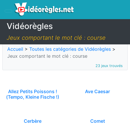
Vidéorègles
Jeux comportant le mot clé : course
Accueil
>
Toutes les catégories de Vidéorègles
>
Jeux comportant le mot clé : course
23 jeux trouvés
Allez Petits Poissons !
Ave Caesar
(Tempo, Kleine Fische !)
Cerbère
Comet