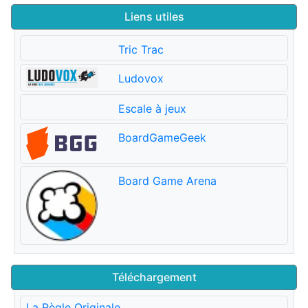
Liens utiles
Tric Trac
Ludovox
Escale à jeux
BoardGameGeek
Board Game Arena
Téléchargement
La Règle Originale