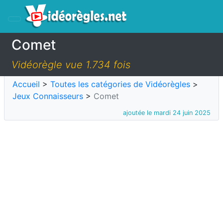
Comet
Vidéorègle vue 1.734 fois
Accueil
>
Toutes les catégories de Vidéorègles
>
Jeux Connaisseurs
>
Comet
ajoutée le mardi 24 juin 2025