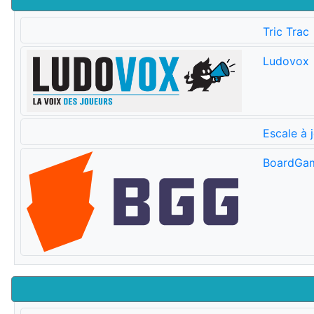
Tric Trac
Ludovox
Escale à 
BoardGa