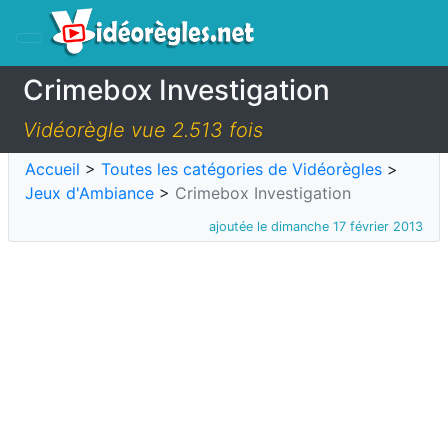
Crimebox Investigation
Vidéorègle vue 2.513 fois
Accueil
>
Toutes les catégories de Vidéorègles
>
Jeux d'Ambiance
>
Crimebox Investigation
ajoutée le dimanche 17 février 2013