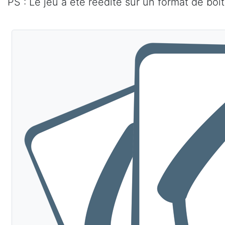
PS : Le jeu a été réédité sur un format de boî