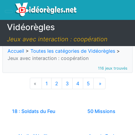
Vidéorègles
Jeux avec interaction : coopération
Accueil
>
Toutes les catégories de Vidéorègles
>
Jeux avec interaction : coopération
116 jeux trouvés
«
1
2
3
4
5
»
18 : Soldats du Feu
50 Missions