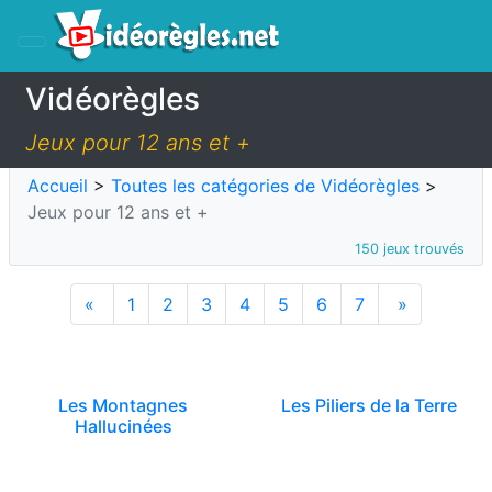
Vidéorègles
Jeux pour 12 ans et +
Accueil
>
Toutes les catégories de Vidéorègles
>
Jeux pour 12 ans et +
150 jeux trouvés
«
1
2
3
4
5
6
7
»
Les Montagnes
Les Piliers de la Terre
Hallucinées