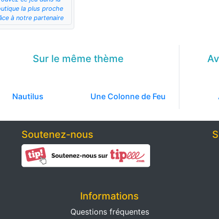
utique la plus proche
âce à notre partenaire
Sur le même
thème
Av
Nautilus
Une Colonne de Feu
Soutenez-nous
S
Informations
Questions fréquentes