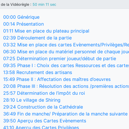
de la Vidéorègle
:
50 min 11 sec
00:00
Générique
00:14
Présentation
01:11
Mise en place du plateau principal
02:39
Déroulement de la partie
03:32
Mise en place des cartes Evènements/Privilèges/Re
06:30
Mise en place du matériel personnel de chaque jou
07:25
Détermination premier joueur/début de partie
09:35
Phase I : Choix des cartes Ressources et des carte
13:58
Recrutement des artisans
15:49
Phase II : Affectation des maîtres d’oeuvres
20:08
Phase III : Résolution des actions /premières action
25:57
Détermination de l’impôt du roi
28:10
Le village de Shiring
29:24
Construction de la Cathédrale
36:49
Fin de manche/ Préparation de la manche suivante
39:50
Aperçu des Cartes Evènements
41:10
Aperçu des Cartes Privilèges