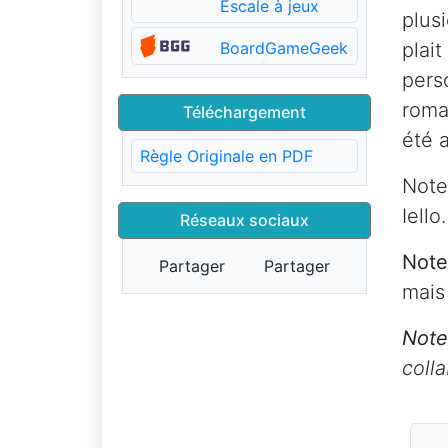
Escale à jeux
plus
BoardGameGeek
plai
pers
roma
Téléchargement
été 
Règle Originale en PDF
Note
Iello.
Réseaux sociaux
Note
Partager
Partager
mais
Note
coll