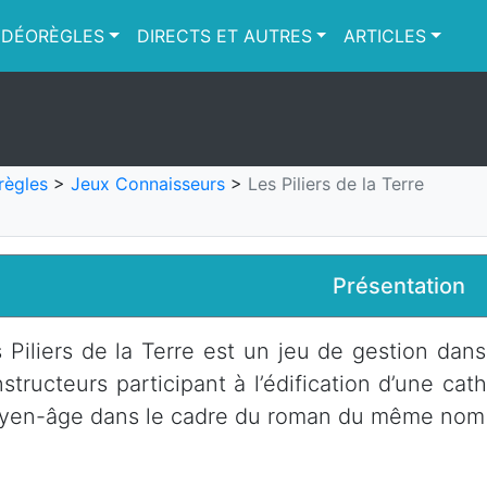
IDÉORÈGLES
DIRECTS ET AUTRES
ARTICLES
règles
>
Jeux Connaisseurs
>
Les Piliers de la Terre
Présentation
 Piliers de la Terre est un jeu de gestion dans
structeurs participant à l’édification d’une cat
yen-âge dans le cadre du roman du même nom d