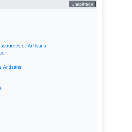
Chapitrage
ssources et Artisans
eur
s Artisans
s