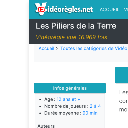
ACCUEIL
V
Les Piliers de la Terre
Vidéorègle vue 16.969 fois
Accueil
>
Toutes les catégories de Vidéo
Infos générales
Les
Age :
12 ans et +
con
Nombre de joueurs :
2 à 4
mo
Durée moyenne :
90 min
Auteurs