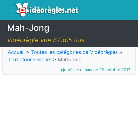
Mah-Jong
Vidéorègle vue 87.305 fois
Accueil
>
Toutes les catégories de Vidéorègles
>
Jeux Connaisseurs
>
Mah-Jong
ajoutée le dimanche 22 octobre 2017