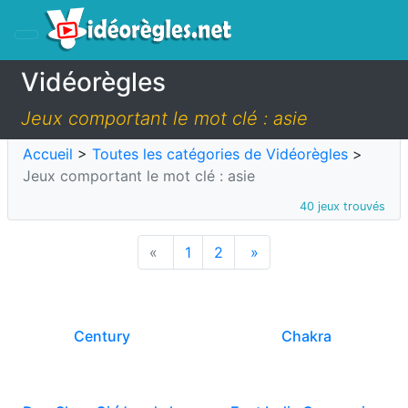
Vidéorègles
Jeux comportant le mot clé : asie
Accueil
>
Toutes les catégories de Vidéorègles
>
Jeux comportant le mot clé : asie
40 jeux trouvés
«
1
2
»
Century
Chakra