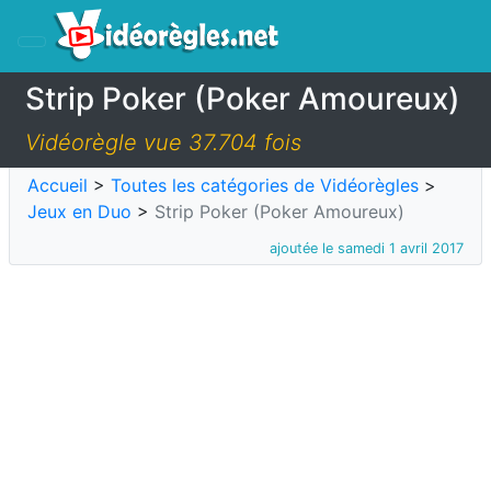
Strip Poker (Poker Amoureux)
Vidéorègle vue 37.704 fois
Accueil
>
Toutes les catégories de Vidéorègles
>
Jeux en Duo
>
Strip Poker (Poker Amoureux)
ajoutée le samedi 1 avril 2017