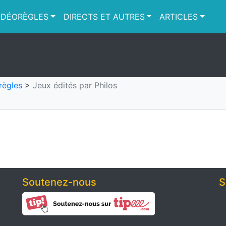
IDÉORÈGLES
DIRECTS ET AUTRES
ARTICLES
règles
>
Jeux édités par Philos
Soutenez-nous
S