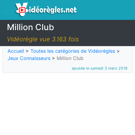
Million Club
Vidéorègle vue 3.163 fois
Accueil
>
Toutes les catégories de Vidéorègles
>
Jeux Connaisseurs
>
Million Club
ajoutée le samedi 3 mars 2018