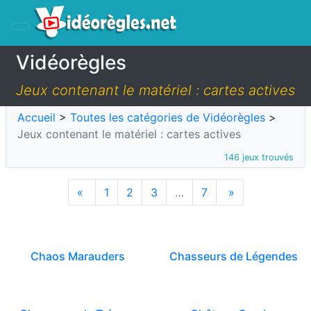
Vidéorègles
Jeux contenant le matériel : cartes actives
Accueil
>
Toutes les catégories de Vidéorègles
>
Jeux contenant le matériel : cartes actives
146 jeux trouvés
«
1
2
3
…
7
»
Chaos Marauders
Chasseurs de Légendes