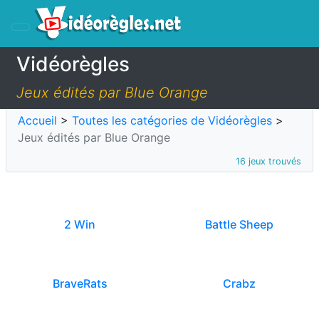
Vidéorègles
Jeux édités par Blue Orange
Accueil
>
Toutes les catégories de Vidéorègles
>
Jeux édités par Blue Orange
16 jeux trouvés
2 Win
Battle Sheep
BraveRats
Crabz