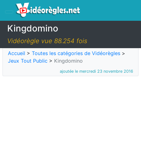
Kingdomino
Vidéorègle vue 88.254 fois
Accueil
>
Toutes les catégories de Vidéorègles
>
Jeux Tout Public
>
Kingdomino
ajoutée le mercredi 23 novembre 2016