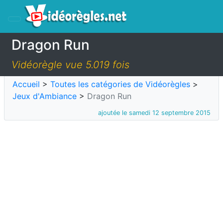
Dragon Run
Vidéorègle vue 5.019 fois
Accueil
>
Toutes les catégories de Vidéorègles
>
Jeux d'Ambiance
>
Dragon Run
ajoutée le samedi 12 septembre 2015