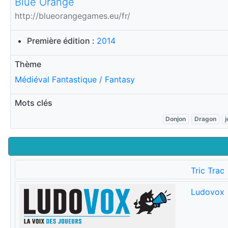
Blue Orange
http://blueorangegames.eu/fr/
Première édition :
2014
Thème
Médiéval Fantastique / Fantasy
Mots clés
Donjon
Dragon
j
Tric Trac
Ludovox